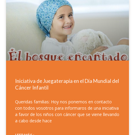
Page
Page
Iniciativa de Juegaterapia en el Día Mundial del
Cáncer Infantil
Queridas familias: Hoy nos ponemos en contacto
con todos vosotros para informaros de una iniciativa
a favor de los niños con cáncer que se viene llevando
a cabo desde hace
LEER MÁS »