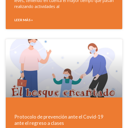
leves, teniendo en cuenta el mayor tiempo que pasan
realizando actividades al
LEER MÁS »
Protocolo de prevención ante el Covid-19
ante el regreso a clases