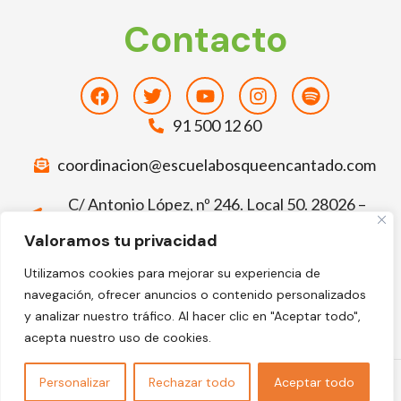
Contacto
Facebook
Twitter
Youtube
Instagram
Spotify
91 500 12 60
coordinacion@escuelabosqueencantado.com
C/ Antonio López, nº 246. Local 50. 28026 –
Madrid
Valoramos tu privacidad
Deja tu comentario sobre El Bosque
Utilizamos cookies para mejorar su experiencia de
Encantado
navegación, ofrecer anuncios o contenido personalizados
Facebook-
Google
y analizar nuestro tráfico. Al hacer clic en "Aceptar todo",
f
acepta nuestro uso de cookies.
©2024 Escuela Infantil El Bosque Encantado
Personalizar
Rechazar todo
Aceptar todo
Web hecha por clikando.es
Política de Privacidad