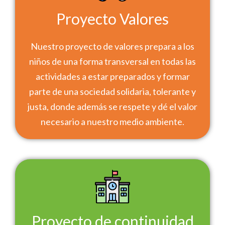
Proyecto Valores
Nuestro proyecto de valores prepara a los
niños de una forma transversal en todas las
actividades a estar preparados y formar
parte de una sociedad solidaria, tolerante y
justa, donde además se respete y dé el valor
necesario a nuestro medio ambiente.
Proyecto de continuidad