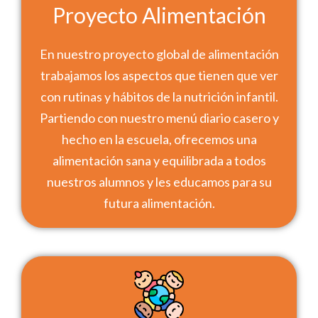
Proyecto Alimentación
En nuestro proyecto global de alimentación
trabajamos los aspectos que tienen que ver
con rutinas y hábitos de la nutrición infantil.
Partiendo con nuestro menú diario casero y
hecho en la escuela, ofrecemos una
alimentación sana y equilibrada a todos
nuestros alumnos y les educamos para su
futura alimentación.