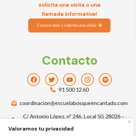
solicita una visita o una
llamada informativa!
Conoce más y solicita una visita
Contacto
Facebook
Twitter
Youtube
Instagram
Spotify
91 500 12 60
coordinacion@escuelabosqueencantado.com
C/ Antonio López, nº 246. Local 50. 28026 –
Madrid
Valoramos tu privacidad