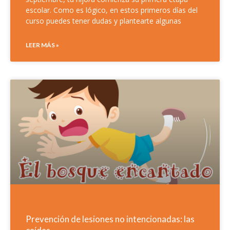
escolar. Como es lógico, en estos primeros días del
curso puedes tener dudas y plantearte algunas
LEER MÁS »
Prevención de lesiones no intencionadas: las