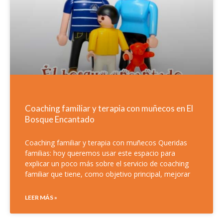
Coaching familiar y terapia con muñecos en El
Bosque Encantado
Coaching familiar y terapia con muñecos Queridas
familias: hoy queremos usar este espacio para
explicar un poco más sobre el servicio de coaching
familiar que tiene, como objetivo principal, mejorar
LEER MÁS »