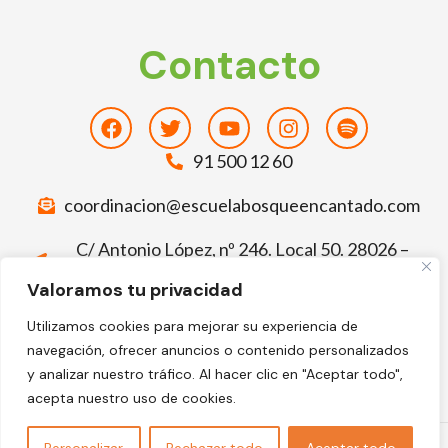
Contacto
Facebook
Twitter
Youtube
Instagram
Spotify
91 500 12 60
coordinacion@escuelabosqueencantado.com
C/ Antonio López, nº 246. Local 50. 28026 –
Madrid
Valoramos tu privacidad
Deja tu comentario sobre El Bosque
Utilizamos cookies para mejorar su experiencia de
Encantado
navegación, ofrecer anuncios o contenido personalizados
Facebook-
Google
y analizar nuestro tráfico. Al hacer clic en "Aceptar todo",
f
acepta nuestro uso de cookies.
©2024 Escuela Infantil El Bosque Encantado