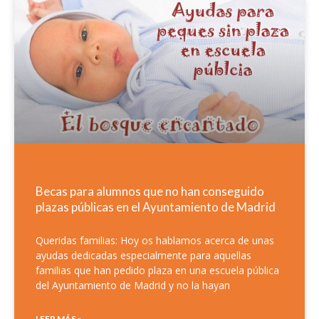
Page
Page
Page
Page
Page
Becas para alumnos que no han conseguido
plazas públicas en el Ayuntamiento de Madrid
Queridas familias: Hoy os hablamos acerca de unas
ayudas dedicadas especialmente para aquellas
familias que han pedido plaza en una escuela pública
del Ayuntamiento de Madrid y no la hayan
LEER MÁS »