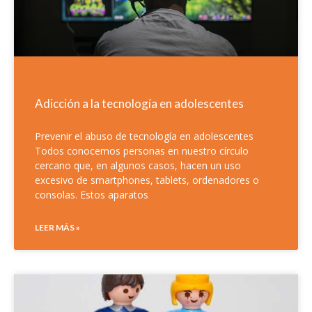
Adicción a la tecnología en adolescentes
Prevenir el abuso de tecnología en adolescentes
Todos conocemos personas en nuestro círculo
cercano que, en algunos casos, hacen un uso
excesivo de smartphones, tablets, ordenadores o
consolas. Estos aparatos
LEER MÁS »