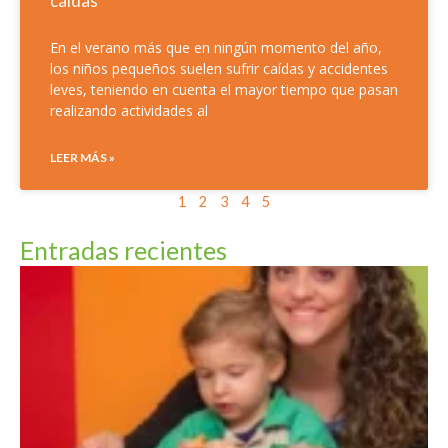
caídas
En el verano más que en ningún momento del año,
los niños pequeños suelen sufrir caídas y accidentes
leves, teniendo en cuenta el mayor tiempo que pasan
realizando actividades al
LEER MÁS »
1
2
3
4
5
Entradas recientes