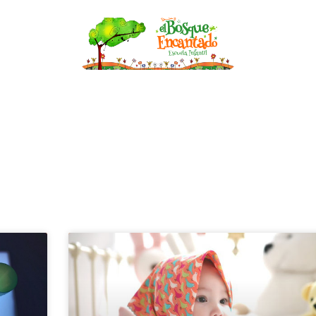
nfantil
Becas
Asesoría de Lactancia
Bl
BLOG