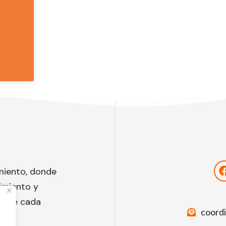
miento, donde
imiento y
to de cada
coord