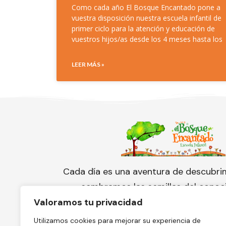
Como cada año El Bosque Encantado pone a
vuestra disposición nuestra escuela infantil de
primer ciclo para la atención y educación de
vuestros hijos/as desde los 4 meses hasta los
LEER MÁS »
Cada día es una aventura de descubri
sembramos las semillas del conoc
cuidamos con amor el florecimien
Valoramos tu privacidad
pequeño corazón.
Utilizamos cookies para mejorar su experiencia de