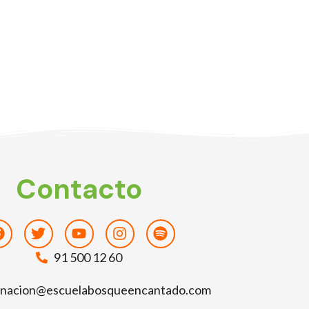
Contacto
Facebook
Twitter
Youtube
Instagram
Spotify
91 500 12 60
inacion@escuelabosqueencantado.com