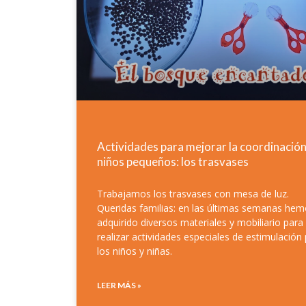
Actividades para mejorar la coordinación
niños pequeños: los trasvases
Trabajamos los trasvases con mesa de luz.
Queridas familias: en las últimas semanas he
adquirido diversos materiales y mobiliario para
realizar actividades especiales de estimulación
los niños y niñas.
LEER MÁS »