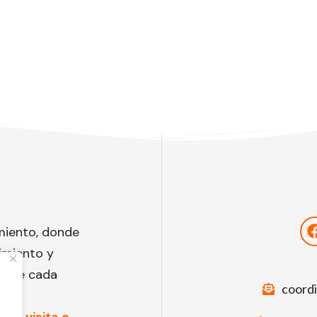
miento, donde
imiento y
to de cada
coord
una visita o