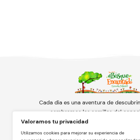
Cada día es una aventura de descubri
sembramos las semillas del conoc
cuidamos con amor el florecimien
Valoramos tu privacidad
pequeño corazón.
Utilizamos cookies para mejorar su experiencia de
¡Conoce nuestra escuela y solicita 