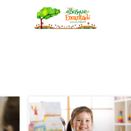
nfantil
Becas
Asesoría de Lactancia
Bl
BLOG