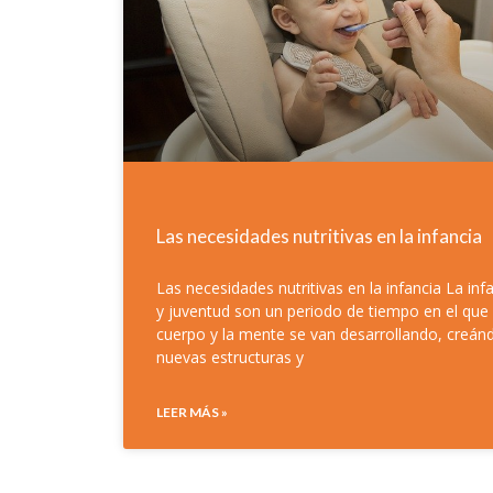
Las necesidades nutritivas en la infancia
Las necesidades nutritivas en la infancia La inf
y juventud son un periodo de tiempo en el que 
cuerpo y la mente se van desarrollando, creán
nuevas estructuras y
LEER MÁS »