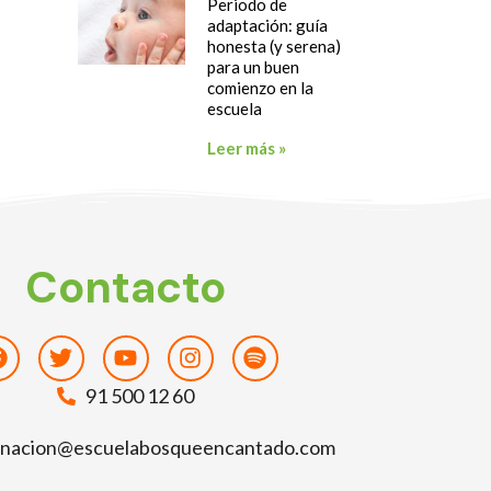
Periodo de
adaptación: guía
honesta (y serena)
para un buen
comienzo en la
escuela
Leer más »
Contacto
Facebook
Twitter
Youtube
Instagram
Spotify
91 500 12 60
inacion@escuelabosqueencantado.com