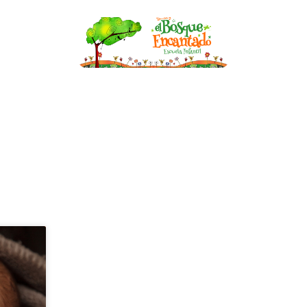
nfantil
Becas
Asesoría de Lactancia
Bl
BLOG