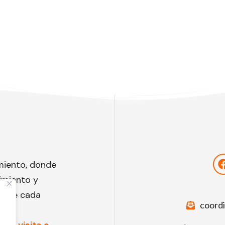
miento, donde
imiento y
to de cada
coord
una visita o