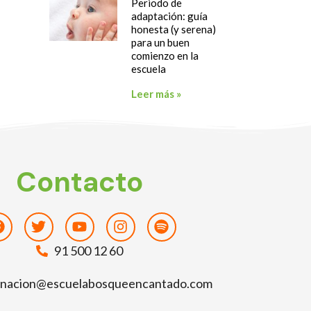
Periodo de
adaptación: guía
honesta (y serena)
para un buen
comienzo en la
escuela
Leer más »
Contacto
Facebook
Twitter
Youtube
Instagram
Spotify
91 500 12 60
inacion@escuelabosqueencantado.com