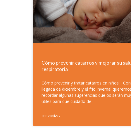
Cómo prevenir catarros y mejorar su sal
respiratoria
Cómo prevenir y tratar catarros en niños. Con
llegada de diciembre y el frío invernal queremo
recordar algunas sugerencias que os serán mu
útiles para que cuidado de
LEER MÁS »