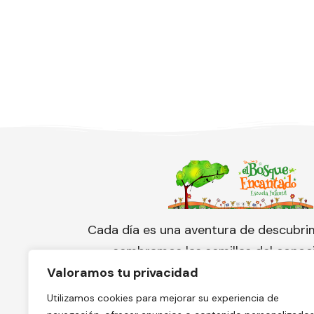
Cada día es una aventura de descubri
sembramos las semillas del conoc
cuidamos con amor el florecimien
Valoramos tu privacidad
pequeño corazón.
Utilizamos cookies para mejorar su experiencia de
¡Conoce nuestra escuela y solicita 