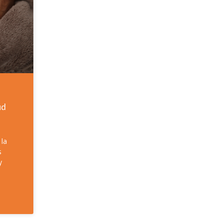
ud
 la
s
y