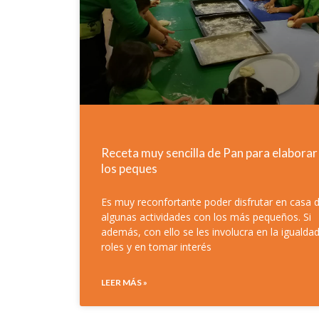
Receta muy sencilla de Pan para elaborar
los peques
Es muy reconfortante poder disfrutar en casa 
algunas actividades con los más pequeños. Si
además, con ello se les involucra en la igualda
roles y en tomar interés
LEER MÁS »