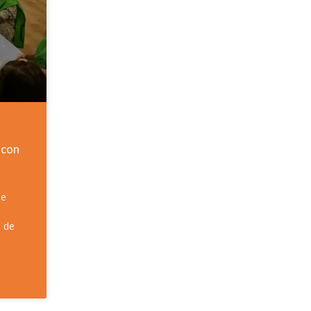
 con
de
d de