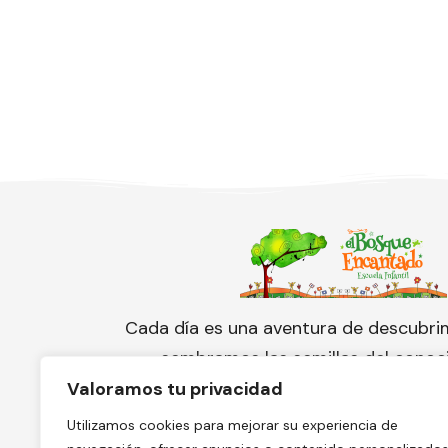
Cada día es una aventura de descubri
sembramos las semillas del conoc
cuidamos con amor el florecimien
Valoramos tu privacidad
pequeño corazón.
Utilizamos cookies para mejorar su experiencia de
¡Conoce nuestra escuela y solicita 