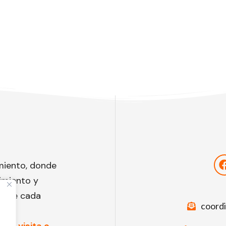
miento, donde
imiento y
to de cada
coord
una visita o