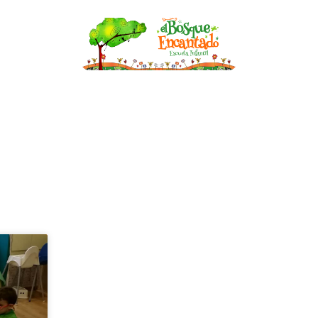
nfantil
Becas
Asesoría de Lactancia
Bl
BLOG