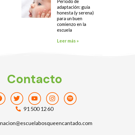
Periodo de
adaptación: guía
honesta (y serena)
para un buen
comienzo en la
escuela
Leer más »
Contacto
Facebook
Twitter
Youtube
Instagram
Spotify
91 500 12 60
inacion@escuelabosqueencantado.com