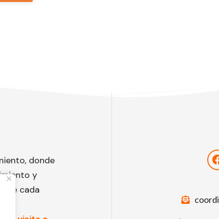
miento, donde
imiento y
to de cada
coord
una visita o