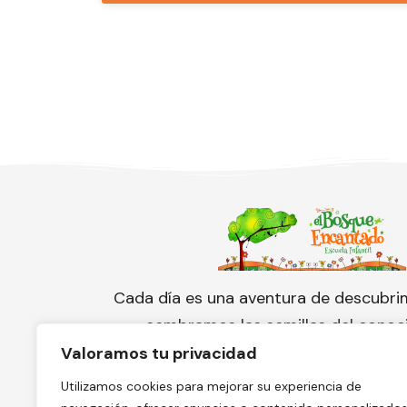
Cada día es una aventura de descubri
sembramos las semillas del conoc
cuidamos con amor el florecimien
Valoramos tu privacidad
pequeño corazón.
Utilizamos cookies para mejorar su experiencia de
¡Conoce nuestra escuela y solicita 