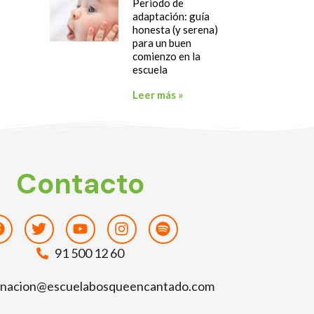
Periodo de
adaptación: guía
honesta (y serena)
para un buen
comienzo en la
escuela
Leer más »
Contacto
Facebook
Twitter
Youtube
Instagram
Spotify
91 500 12 60
inacion@escuelabosqueencantado.com