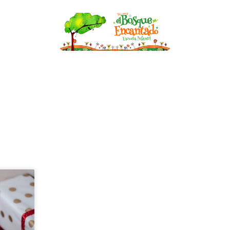
nfantil
Becas
Asesoría de Lactancia
Bl
BLOG