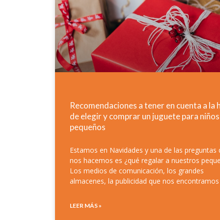
Recomendaciones a tener en cuenta a la 
de elegir y comprar un juguete para niños
pequeños
Estamos en Navidades y una de las preguntas
nos hacemos es ¿qué regalar a nuestros pequ
Los medios de comunicación, los grandes
almacenes, la publicidad que nos encontramos
LEER MÁS »