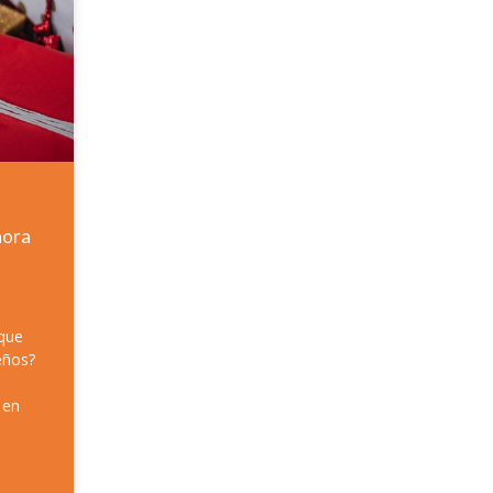
hora
 que
eños?
 en