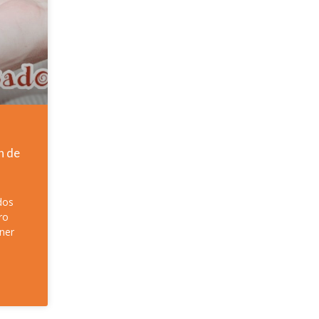
n de
dos
ro
ener