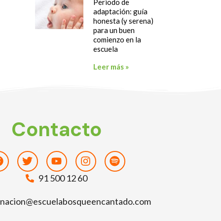
Periodo de
adaptación: guía
honesta (y serena)
para un buen
comienzo en la
escuela
Leer más »
Contacto
Facebook
Twitter
Youtube
Instagram
Spotify
91 500 12 60
inacion@escuelabosqueencantado.com