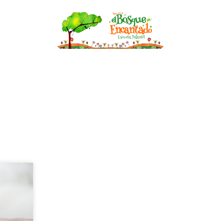
nfantil
Becas
Asesoría de Lactancia
Bl
BLOG