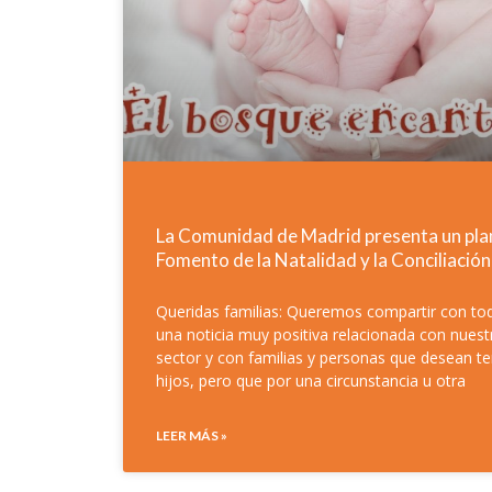
La Comunidad de Madrid presenta un pla
Fomento de la Natalidad y la Conciliación
Queridas familias: Queremos compartir con to
una noticia muy positiva relacionada con nuest
sector y con familias y personas que desean t
hijos, pero que por una circunstancia u otra
LEER MÁS »