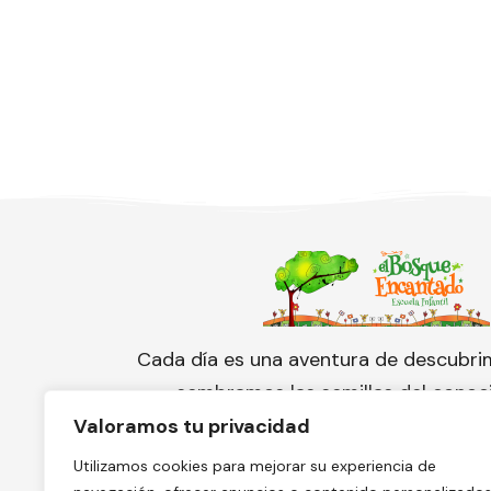
Cada día es una aventura de descubri
sembramos las semillas del conoc
cuidamos con amor el florecimien
Valoramos tu privacidad
pequeño corazón.
Utilizamos cookies para mejorar su experiencia de
¡Conoce nuestra escuela y solicita 