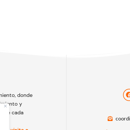
miento, donde
imiento y
to de cada
coord
una visita o