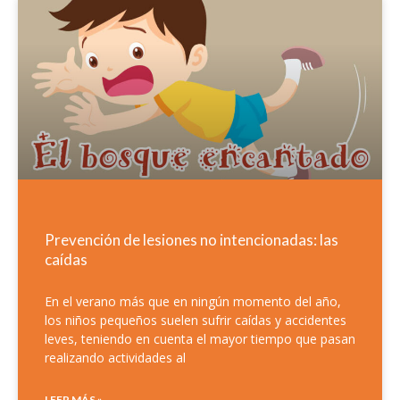
Prevención de lesiones no intencionadas: las
caídas
En el verano más que en ningún momento del año,
los niños pequeños suelen sufrir caídas y accidentes
leves, teniendo en cuenta el mayor tiempo que pasan
realizando actividades al
LEER MÁS »