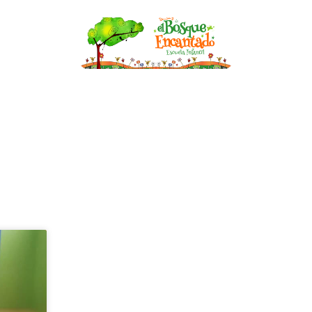
nfantil
Becas
Asesoría de Lactancia
Bl
BLOG