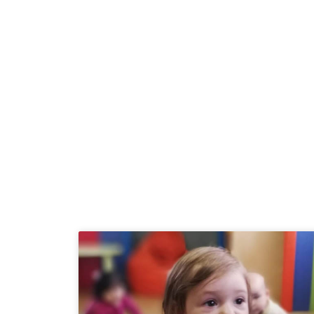
Ir
al
contenido
Inicio
Escuela I