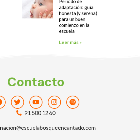
Periodo de
adaptación: guía
honesta (y serena)
para un buen
comienzo en la
escuela
Leer más »
Contacto
Facebook
Twitter
Youtube
Instagram
Spotify
91 500 12 60
inacion@escuelabosqueencantado.com