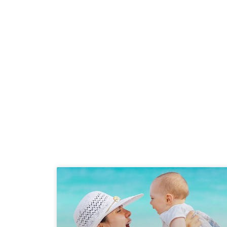
Ir
al
contenido
Inicio
Escuela I