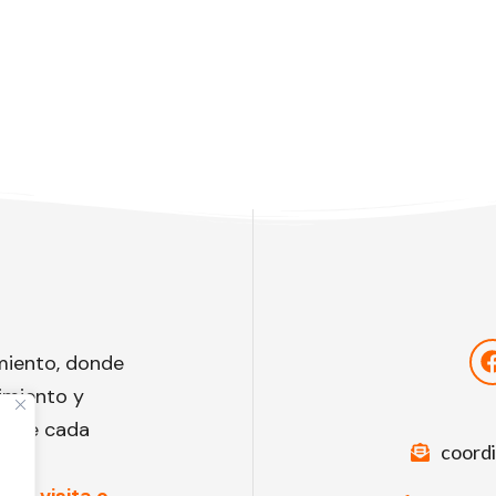
miento, donde
imiento y
to de cada
coord
una visita o