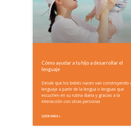
Cómo ayudar a tu hijo a desarrollar el
lenguaje
Desde que los bebés nacen van construyendo 
lenguaje a partir de la lengua o lenguas que
escuchen en su rutina diaria y gracias a la
interacción con otras personas
LEER MÁS »