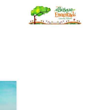
nfantil
Becas
Asesoría de Lactancia
Bl
BLOG