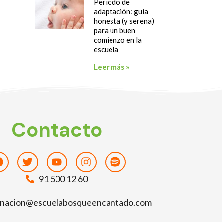
Periodo de
adaptación: guía
honesta (y serena)
para un buen
comienzo en la
escuela
Leer más »
Contacto
Facebook
Twitter
Youtube
Instagram
Spotify
91 500 12 60
inacion@escuelabosqueencantado.com