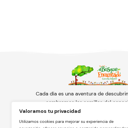
Cada día es una aventura de descubri
sembramos las semillas del conoc
cuidamos con amor el florecimien
Valoramos tu privacidad
pequeño corazón.
Utilizamos cookies para mejorar su experiencia de
¡Conoce nuestra escuela y solicita 