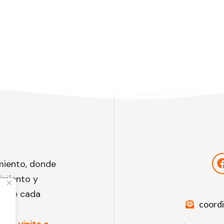
miento, donde
imiento y
to de cada
coord
una visita o