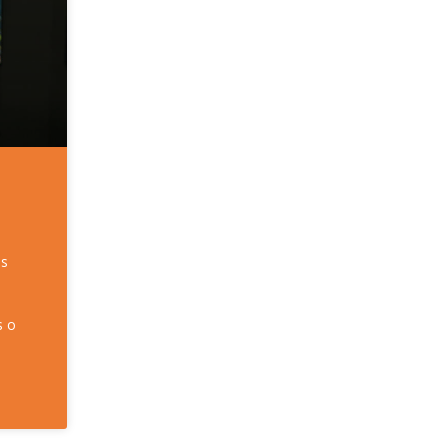
es
o
s o