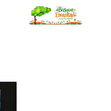
nfantil
Becas
Asesoría de Lactancia
Bl
BLOG