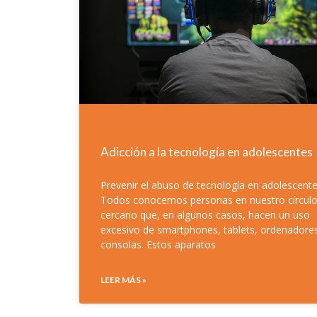
Adicción a la tecnología en adolescentes
Prevenir el abuso de tecnología en adolescent
Todos conocemos personas en nuestro círcul
cercano que, en algunos casos, hacen un uso
excesivo de smartphones, tablets, ordenadore
consolas. Estos aparatos
LEER MÁS »