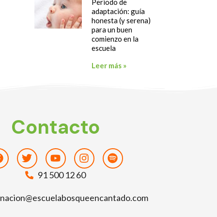
Periodo de
adaptación: guía
honesta (y serena)
para un buen
comienzo en la
escuela
Leer más »
Contacto
Facebook
Twitter
Youtube
Instagram
Spotify
91 500 12 60
inacion@escuelabosqueencantado.com