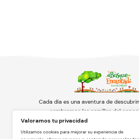
Cada día es una aventura de descubri
sembramos las semillas del conoc
cuidamos con amor el florecimien
Valoramos tu privacidad
pequeño corazón.
Utilizamos cookies para mejorar su experiencia de
¡Conoce nuestra escuela y solicita 