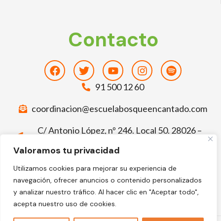
Contacto
Facebook
Twitter
Youtube
Instagram
Spotify
91 500 12 60
coordinacion@escuelabosqueencantado.com
C/ Antonio López, nº 246. Local 50. 28026 –
Madrid
Valoramos tu privacidad
Deja tu comentario sobre El Bosque
Utilizamos cookies para mejorar su experiencia de
Encantado
navegación, ofrecer anuncios o contenido personalizados
Facebook-
Google
y analizar nuestro tráfico. Al hacer clic en "Aceptar todo",
f
acepta nuestro uso de cookies.