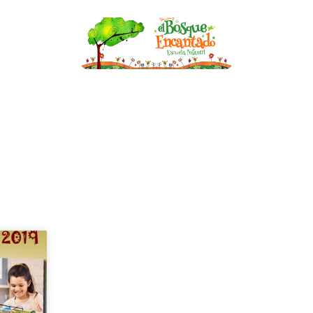
nfantil
Becas
Asesoría de Lactancia
Bl
BLOG