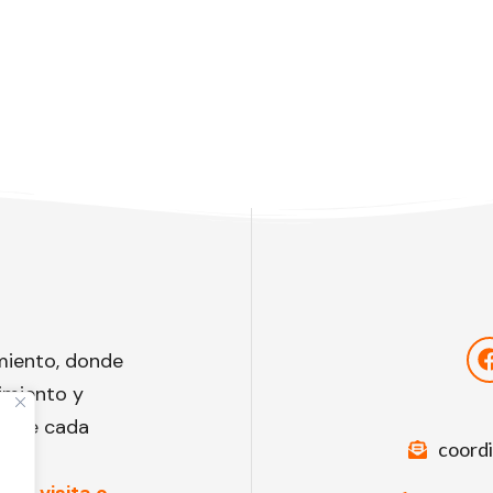
miento, donde
imiento y
to de cada
coord
una visita o