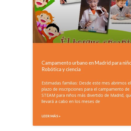
Campamento urbano en Madrid para niño
Robótica y ciencia
Estimadas familias: Desde este mes abrimos el
plazo de inscripciones para el campamento de
STEAM para niños más divertido de Madrid, qu
llevará a cabo en los meses de
LEER MÁS »