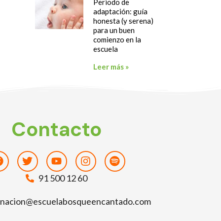
Periodo de
adaptación: guía
honesta (y serena)
para un buen
comienzo en la
escuela
Leer más »
Contacto
Facebook
Twitter
Youtube
Instagram
Spotify
91 500 12 60
inacion@escuelabosqueencantado.com