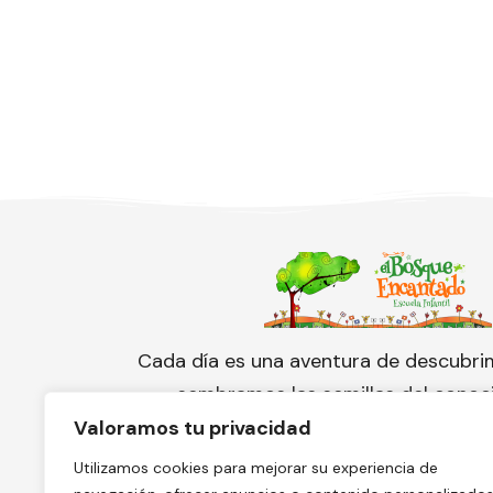
Cada día es una aventura de descubri
sembramos las semillas del conoc
cuidamos con amor el florecimien
Valoramos tu privacidad
pequeño corazón.
Utilizamos cookies para mejorar su experiencia de
¡Conoce nuestra escuela y solicita 