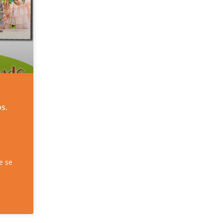
s.
e se