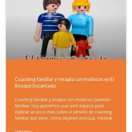
Coaching familiar y terapia con muñecos en El
Bosque Encantado
Coaching familiar y terapia con muñecos Queridas
familias: hoy queremos usar este espacio para
explicar un poco más sobre el servicio de coaching
familiar que tiene, como objetivo principal, mejorar
LEER MÁS »