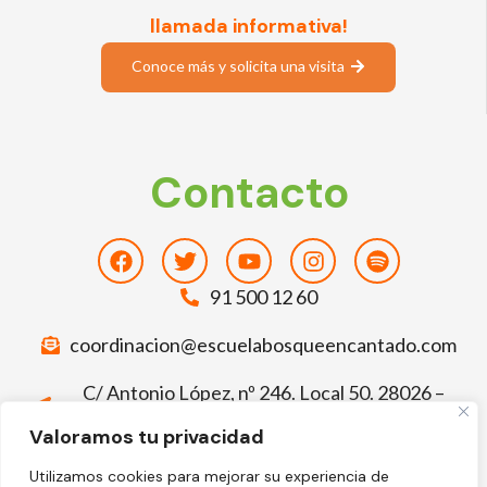
llamada informativa!
Conoce más y solicita una visita
Contacto
Facebook
Twitter
Youtube
Instagram
Spotify
91 500 12 60
coordinacion@escuelabosqueencantado.com
C/ Antonio López, nº 246. Local 50. 28026 –
Madrid
Valoramos tu privacidad
Deja tu comentario sobre El Bosque
Utilizamos cookies para mejorar su experiencia de