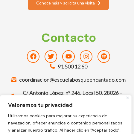
Conoce más y solicita una visita
Contacto
Facebook
Twitter
Youtube
Instagram
Spotify
91 500 12 60
coordinacion@escuelabosqueencantado.com
C/ Antonio López, nº 246. Local 50. 28026 –
Madrid
Valoramos tu privacidad
Deja tu comentario sobre El Bosque
Utilizamos cookies para mejorar su experiencia de
Encantado
navegación, ofrecer anuncios o contenido personalizados
Facebook-
Google
y analizar nuestro tráfico. Al hacer clic en "Aceptar todo",