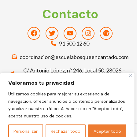
Contacto
Facebook
Twitter
Youtube
Instagram
Spotify
91 500 12 60
coordinacion@escuelabosqueencantado.com
C/ Antonio López, nº 246. Local 50. 28026 –
Madrid
Valoramos tu privacidad
Deja tu comentario sobre El Bosque
Utilizamos cookies para mejorar su experiencia de
Encantado
navegación, ofrecer anuncios o contenido personalizados
Facebook-
Google
y analizar nuestro tráfico. Al hacer clic en "Aceptar todo",
f
acepta nuestro uso de cookies.
©2024 Escuela Infantil El Bosque Encantado
Personalizar
Rechazar todo
Aceptar todo