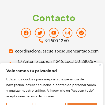
Contacto
Facebook
Twitter
Youtube
Instagram
Spotify
91 500 12 60
coordinacion@escuelabosqueencantado.com
C/ Antonio López, nº 246. Local 50. 28026 –
Madrid
Valoramos tu privacidad
Deja tu comentario sobre El Bosque
Utilizamos cookies para mejorar su experiencia de
Encantado
navegación, ofrecer anuncios o contenido personalizados
Facebook-
Google
y analizar nuestro tráfico. Al hacer clic en "Aceptar todo",
f
acepta nuestro uso de cookies.