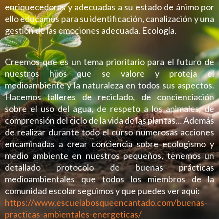
enriquecedoras y adecuadas a su estado de ánimo por
ello educamos para su identificación, canalización y una
gestión de las emociones adecuada. Ecología.
Creemos que es un tema prioritario para el futuro de
nuestros hijos que se valore y proteja el
medioambiente y la naturaleza en todos sus aspectos.
Hacemos talleres de reciclado, de concienciación
sobre el uso del agua, de respeto a los animales, de
comprensión del ciclo de la vida de las plantas… Además
de realizar durante todo el curso numerosas acciones
encaminadas a crear conciencia sobre ecologismo y
medio ambiente en nuestros pequeños, tenemos un
detallado protocolo de buenas prácticas
medioambientales que todos los miembros de la
comunidad escolar seguimos y que puedes ver aquí:
https://www.escuelabosqueencantado.com/buenas-
practicas-ambientales-energeticas/