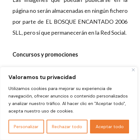
página no serán almacenadas en ningún fichero
por parte de EL BOSQUE ENCANTADO 2006
SLL, pero sí que permanecerán en la Red Social.
Concursos y promociones
EL BOSQUE ENCANTADO 2006 SLL se
Valoramos tu privacidad
reserva el derecho a realizar concursos y
Utilizamos cookies para mejorar su experiencia de
navegación, ofrecer anuncios o contenido personalizados
promociones, en los que podrá participar el
y analizar nuestro tráfico. Al hacer clic en "Aceptar todo",
usuario unido a su página. Las bases de cada
acepta nuestro uso de cookies.
uno de ellos, cuando se utilice para ello la
Personalizar
Rechazar todo
Aceptar todo
plataforma de la Red Social, serán publicadas en